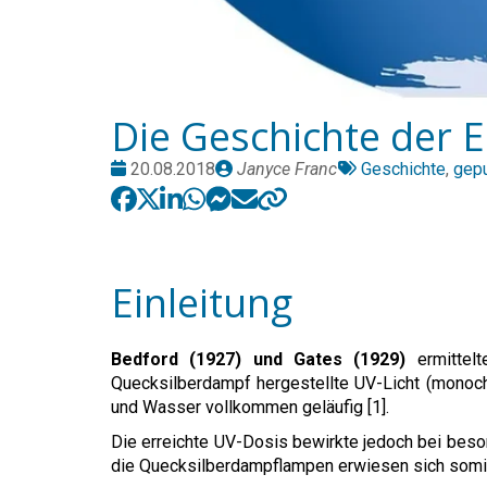
Die Geschichte der 
Date
Publié
Tags:
20.08.2018
Janyce Franc
Geschichte
,
gepu
:
par
Einleitung
Bedford (1927) und Gates (1929)
ermittelt
Quecksilberdampf hergestellte UV-Licht (monoc
und Wasser vollkommen geläufig [1].
Die erreichte UV-Dosis bewirkte jedoch bei beso
die Quecksilberdampflampen erwiesen sich somit 