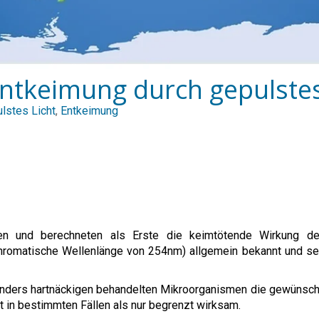
Entkeimung durch gepulstes
lstes Licht
,
Entkeimung
en und berechneten als Erste die keimtötende Wirkung de
hromatische Wellenlänge von 254nm) allgemein bekannt und s
nders hartnäckigen behandelten Mikroorganismen die gewünscht
in bestimmten Fällen als nur begrenzt wirksam.