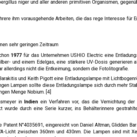
rgillus niger und aller anderen primitiven Organismen, gegen
hrere ihm vorausgehende Arbeiten, die das rege Interesse für
inen sehr geringen Zeitraum
schon
1977
für das Unternehmen USHIO Electric eine Entladungs
lber- und einem Edelgas, eine stärkere UV-Dosis generieren 
llerdings nicht die Entkeimung, sondern die Fotolitografie.
rakitis und Keith Pigott eine Entladungslampe mit Lichtbogenrö
angen Lampen sollte diese Entladungslampe sich durch mehr St
ingen Menge Nobium. [4]
nsmeyer in
Indien
ein Verfahren vor, das die Vernichtung de
ekt wurde durch eine Serie kurzer, ins Behälterinnere gestrah
e Patent N°4035691, eingereicht von Daniel Altman, Glidden Ba
 UVA-Licht zwischen 360nm und 430nm. Die Lampen sind mit Xe