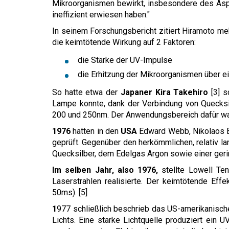
Mikroorganismen bewirkt, insbesondere des Aspe
ineffizient erwiesen haben."
In seinem Forschungsbericht zitiert Hiramoto me
die keimtötende Wirkung auf 2 Faktoren:
die Stärke der UV-Impulse
die Erhitzung der Mikroorganismen über e
So hatte etwa der
Japaner Kira Takehiro
[3] 
Lampe konnte, dank der Verbindung von Quecksi
200 und 250nm. Der Anwendungsbereich dafür war a
1976
hatten in den
USA
Edward Webb, Nikolaos Ba
geprüft. Gegenüber den herkömmlichen, relativ l
Quecksilber, dem Edelgas Argon sowie einer ger
Im selben Jahr, also 1976,
stellte Lowell Te
Laserstrahlen realisierte. Der keimtötende Eff
50ms). [5]
1
977 schließlich beschrieb das US-amerikanisch
Lichts. Eine starke Lichtquelle produziert ein